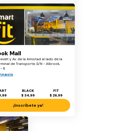
ook Mall
evelt y Av. de la Amistad al lado de la
minal de Transporte, S/N - Albrook,
- 8
mnasio
ART
BLACK
FIT
0,99
$ 34,99
$ 26,99
¡Inscríbete ya!