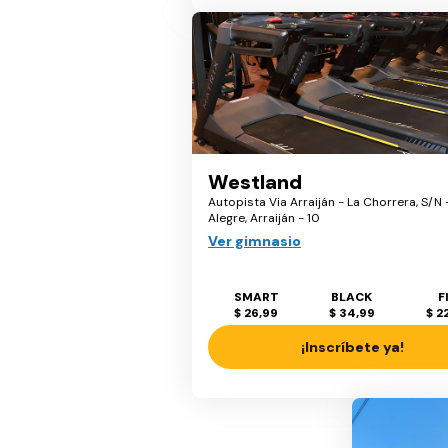
Westland
Autopista Via Arraiján - La Chorrera, S/N 
Alegre, Arraiján - 10
Ver gimnasio
SMART
BLACK
F
$ 26,99
$ 34,99
$ 2
¡Inscríbete ya!