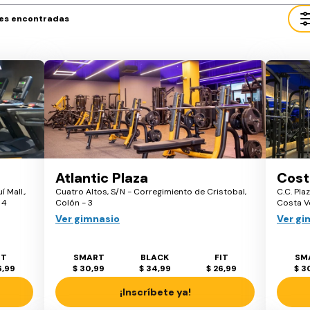
es encontradas
Atlantic Plaza
Cost
 Mall.,
Cuatro Altos, S/N - Corregimiento de Cristobal,
C.C. Pla
 4
Colón - 3
Costa Ve
Ver gimnasio
Ver gi
IT
SMART
BLACK
FIT
SM
6,99
$ 30,99
$ 34,99
$ 26,99
$ 3
¡Inscríbete ya!