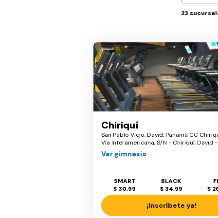
23
sucursal
Chiriquí
San Pablo Viejo, David, Panamá CC Chiriquí
Vía Interamericana, S/N - Chiriquí, David -
Ver gimnasio
SMART
BLACK
F
$ 30,99
$ 34,99
$ 2
¡Inscríbete ya!