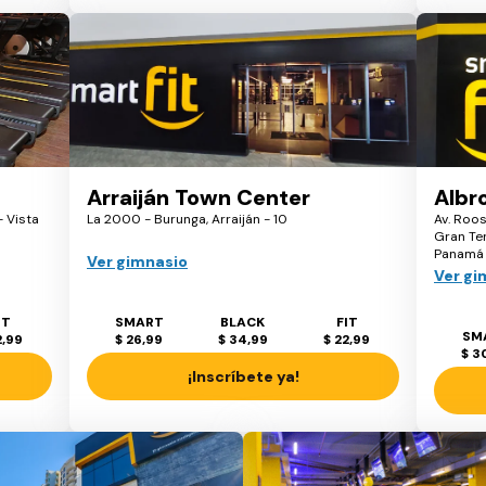
Arraiján Town Center
Albr
- Vista
La 2000 - Burunga, Arraiján - 10
Av. Roos
Gran Ter
Panamá 
Ver gimnasio
Ver gi
IT
SMART
BLACK
FIT
SM
2,99
$ 26,99
$ 34,99
$ 22,99
$ 3
¡Inscríbete ya!