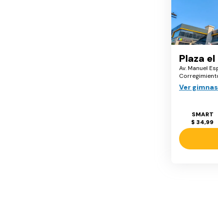
Plaza el
Av. Manuel Esp
Corregimiento
Ver gimnas
SMART
$ 34,99