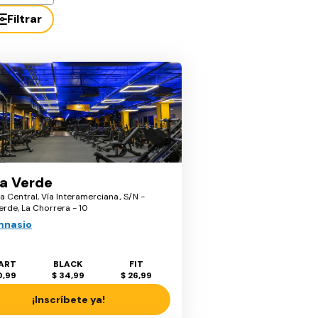
Filtrar
a Verde
za Central, Vía Interamerciana., S/N -
rde, La Chorrera - 10
mnasio
ART
BLACK
FIT
0,99
$ 34,99
$ 26,99
¡Inscríbete ya!